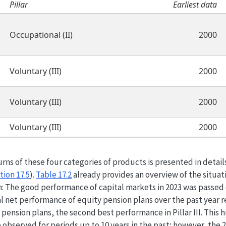
Pillar
Earliest data
Occupational (II)
2000
Voluntary (III)
2000
Voluntary (III)
2000
Voluntary (III)
2000
ns of these four categories of products is presented in detail
tion 17.5
).
Table
17.2
already provides an overview of the situat
m: The good performance of capital markets in 2023 was passed
al net performance of equity pension plans over the past year r
 pension plans, the second best performance in Pillar III. This
be observed for periods up to 10 years in the past; however, the 