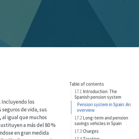
Table of contents
17.1
Introduction: The
Spanish pension system
 Incluyendo los
Pension system in Spain: An
 seguros de vida, sus
overview
, al igual que muchos
17.2
Long-term and pension
savings vehicles in Spain
sustituyen a más del 80 %
17.3
Charges
rándose en gran medida
17.4
Taxation