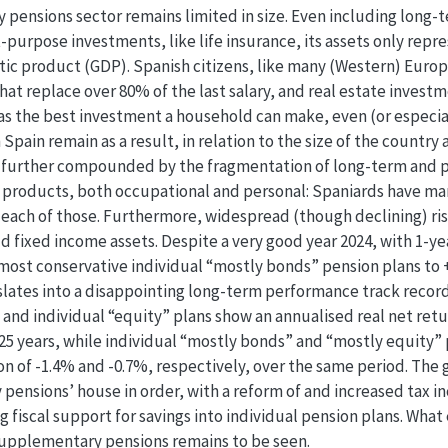
ensions sector remains limited in size. Even including long-t
-purpose investments, like life insurance, its assets only repr
ic product (GDP). Spanish citizens, like many (Western) Europe
hat replace over 80% of the last salary, and real estate inve
d as the best investment a household can make, even (or especia
pain remain as a result, in relation to the size of the country 
 is further compounded by the fragmentation of long-term and p
al products, both occupational and personal: Spaniards have ma
n each of those. Furthermore, widespread (though declining) ris
d fixed income assets. Despite a very good year 2024, with 1-y
most conservative individual “mostly bonds” pension plans to 
anslates into a disappointing long-term performance track recor
and individual “equity” plans show an annualised real net retu
 25 years, while individual “mostly bonds” and “mostly equity”
tion of -1.4% and -0.7%, respectively, over the same period. T
ensions’ house in order, with a reform of and increased tax in
 fiscal support for savings into individual pension plans. What e
 supplementary pensions remains to be seen.