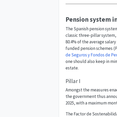
Pension system in
The Spanish pension system
classic three-pillar system
80.4% of the average salary
funded pension schemes (Pi
de Seguros y Fondos de Pen
one should also keep in mind
estate.
Pillar I
Amongst the measures enacte
the government thus announ
2025, with a maximum month
The Factor de Sostenabilida