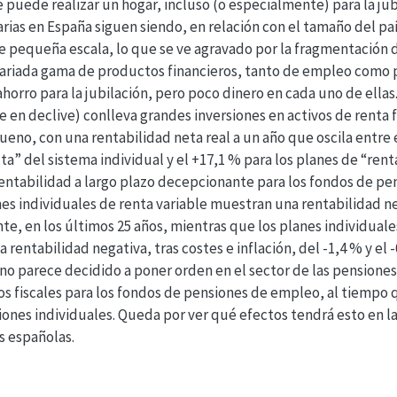
 puede realizar un hogar, incluso (o especialmente) para la jub
ias en España siguen siendo, en relación con el tamaño del pa
pequeña escala, lo que se ve agravado por la fragmentación de
 variada gama de productos financieros, tanto de empleo como 
orro para la jubilación, pero poco dinero en cada uno de ellas.
 en declive) conlleva grandes inversiones en activos de renta 
eno, con una rentabilidad neta real a un año que oscila entre e
ta” del sistema individual y el +17,1 % para los planes de “rent
rentabilidad a largo plazo decepcionante para los fondos de pe
es individuales de renta variable muestran una rentabilidad ne
e, en los últimos 25 años, mientras que los planes individuales
 rentabilidad negativa, tras costes e inflación, del -1,4 % y el
rno parece decidido a poner orden en el sector de las pension
s fiscales para los fondos de pensiones de empleo, al tiempo q
iones individuales. Queda por ver qué efectos tendrá esto en la
 españolas.