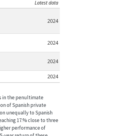
Latest data
2024
2024
2024
2024
s in the penultimate
ion of Spanish private
 on unequally to Spanish
eaching 17.% close to three
 higher performance of
25-year return of these