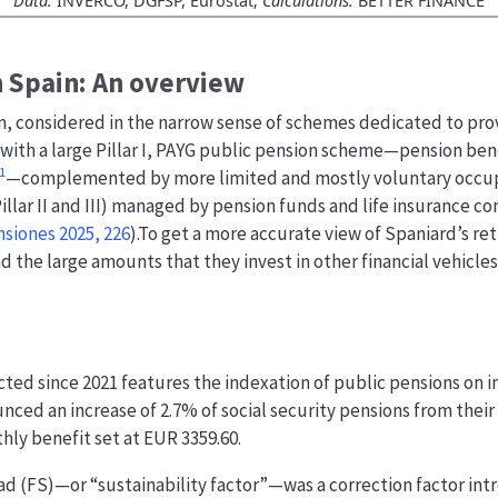
Data:
INVERCO, DGFSP, Eurostat;
Calculations:
BETTER FINANCE
 Spain: An overview
, considered in the narrow sense of schemes dedicated to prov
, with a large Pillar I, PAYG public pension scheme—pension ben
1
—complemented by more limited and mostly voluntary occup
llar II and III) managed by pension funds and life insurance 
siones 2025, 226
)
.To get a more accurate view of Spaniard’s re
 the large amounts that they invest in other financial vehicles
d since 2021 features the indexation of public pensions on inf
ced an increase of 2.7% of social security pensions from the
ly benefit set at EUR 3359.60.
d (FS)—or “sustainability factor”—was a correction factor intr