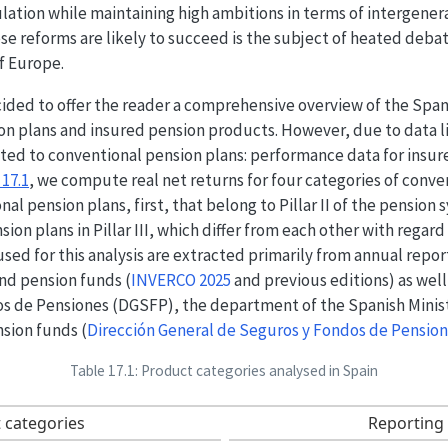
lation while maintaining high ambitions in terms of intergenera
se reforms are likely to succeed is the subject of heated debat
of Europe.
cided to offer the reader a comprehensive overview of the Spa
n plans and insured pension products. However, due to data lim
ited to conventional pension plans: performance data for insur
e
17.1
, we compute real net returns for four categories of conv
al pension plans, first, that belong to Pillar II of the pension
sion plans in Pillar III, which differ from each other with regard
 used for this analysis are extracted primarily from annual rep
and pension funds
(
INVERCO 2025
and previous editions)
as well
s de Pensiones (DGSFP), the department of the Spanish Minist
nsion funds
(
Dirección General de Seguros y Fondos de Pension
Table 17.1: Product categories analysed in Spain
 categories
Reporting