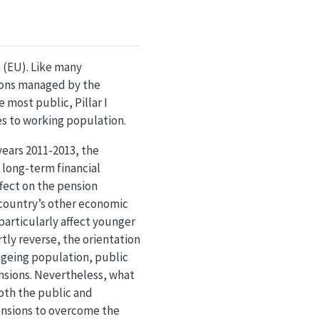
 (EU). Like many
ions managed by the
 most public, Pillar I
ees to working population.
years 2011-2013, the
 long-term financial
fect on the pension
 country’s other economic
articularly affect younger
ly reverse, the orientation
 ageing population, public
sions. Nevertheless, what
both the public and
ensions to overcome the