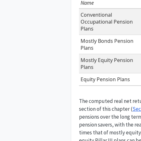
Name
Conventional
Occupational Pension
Plans
Mostly Bonds Pension
Plans
Mostly Equity Pension
Plans
Equity Pension Plans
The computed real net retur
section of this chapter (
Sec
pensions over the long ter
pension savers, with the re
times that of mostly equity
equity Pillar III plans can 