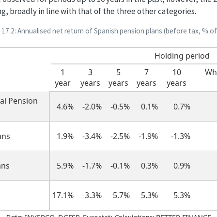
ng, broadly in line with that of the three other categories.
 17.2: Annualised net return of Spanish pension plans (before tax, % o
Holding period
1
3
5
7
10
Who
year
years
years
years
years
al Pension
4.6%
-2.0%
-0.5%
0.1%
0.7%
ans
1.9%
-3.4%
-2.5%
-1.9%
-1.3%
ans
5.9%
-1.7%
-0.1%
0.3%
0.9%
17.1%
3.3%
5.7%
5.3%
5.3%