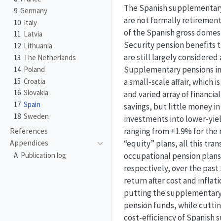
The Spanish supplementary p
9
Germany
are not formally retirement
10
Italy
of the Spanish gross domest
11
Latvia
Security pension benefits t
12
Lithuania
are still largely considere
13
The Netherlands
Supplementary pensions in S
14
Poland
15
Croatia
a small-scale affair, which
16
Slovakia
and varied array of financi
17
Spain
savings, but little money i
18
Sweden
investments into lower-yiel
ranging from +1.9% for the 
References
Appendices
“equity” plans, all this tr
A
Publication log
occupational pension plans 
respectively, over the past
return after cost and infla
putting the supplementary p
pension funds, while cutting
cost-efficiency of Spanish