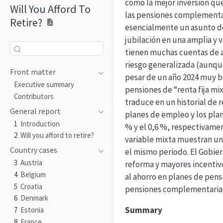
como la mejor inversión que
Will You Afford To
las pensiones complementar
Retire?
esencialmente un asunto de 
jubilación en una amplia y
tienen muchas cuentas de ah
riesgo generalizada (aunque
Front matter
pesar de un año 2024 muy bu
Executive summary
pensiones de “renta fija mix
Contributors
traduce en un historial de 
General report
planes de empleo y los plan
1
Introduction
% y el 0,6 %, respectivament
2
Will you afford to retire?
variable mixta muestran una
Country cases
el mismo periodo. El Gobie
3
Austria
reforma y mayores incentivo
4
Belgium
al ahorro en planes de pens
5
Croatia
pensiones complementarias
6
Denmark
Summary
7
Estonia
8
France