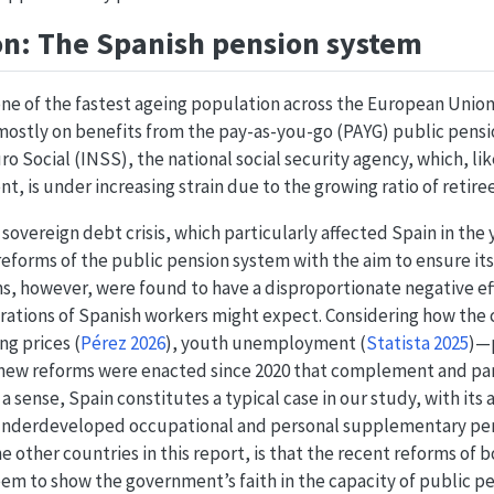
on: The Spanish pension system
one of the fastest ageing population across the European Union
mostly on benefits from the pay-as-you-go (PAYG) public pens
o Social (INSS), the national social security agency, which, like
t, is under increasing strain due to the growing ratio of retir
sovereign debt crisis, which particularly affected Spain in the 
eforms of the public pension system with the aim to ensure its
ms, however, were found to have a disproportionate negative ef
rations of Spanish workers might expect. Considering how the
ng prices
(
Pérez 2026
)
, youth unemployment
(
Statista 2025
)
—p
 new reforms were enacted since 2020 that complement and part
 a sense, Spain constitutes a typical case in our study, with its
 underdeveloped occupational and personal supplementary pen
e other countries in this report, is that the recent reforms of 
m to show the government’s faith in the capacity of public p