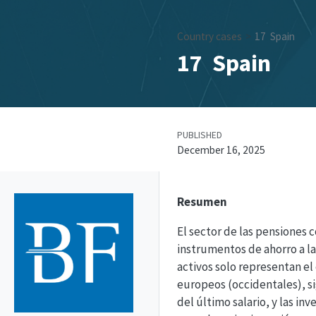
Country cases
17
Spain
17
Spain
PUBLISHED
December 16, 2025
Resumen
El sector de las pensiones
instrumentos de ahorro a l
activos solo representan el
europeos (occidentales), s
del último salario, y las i