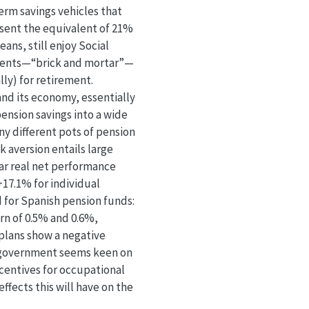
erm savings vehicles that
esent the equivalent of 21%
ans, still enjoy Social
stments—“brick and mortar”—
lly) for retirement.
and its economy, essentially
ension savings into a wide
ny different pots of pension
k aversion entails large
ear real net performance
+17.1% for individual
d for Spanish pension funds:
rn of 0.5% and 0.6%,
 plans show a negative
he government seems keen on
centives for occupational
ffects this will have on the