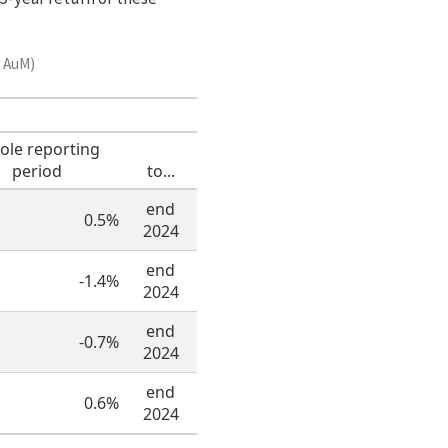
f AuM)
le reporting
period
to...
end
0.5%
2024
end
-1.4%
2024
end
-0.7%
2024
end
0.6%
2024