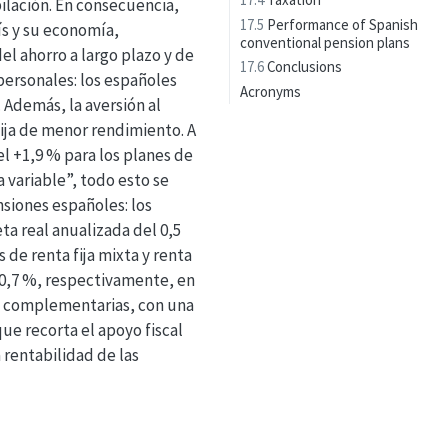
ilación. En consecuencia,
17.5
Performance of Spanish
ís y su economía,
conventional pension plans
l ahorro a largo plazo y de
17.6
Conclusions
personales: los españoles
Acronyms
 Además, la aversión al
fija de menor rendimiento. A
l +1,9 % para los planes de
a variable”, todo esto se
nsiones españoles: los
ta real anualizada del 0,5
 de renta fija mixta y renta
 -0,7 %, respectivamente, en
es complementarias, con una
ue recorta el apoyo fiscal
 rentabilidad de las